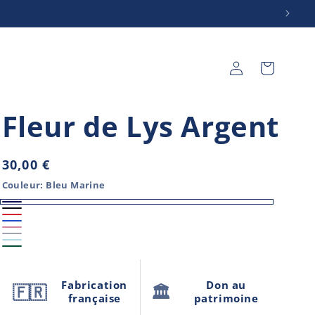
Connexion
Panier
Fleur de Lys Argent
Prix
30,00 €
habituel
Couleur:
Bleu Marine
Bleu
Noir
Rouge
Bleu
Marine
Rose
Tricolore
Variante
Bleu
royal
Vert
corail
épuisée
ciel
ou
Fabrication
Don au
🇫🇷
🏛️
française
patrimoine
indisponible