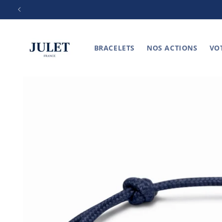
et
passer
au
contenu
BRACELETS
NOS ACTIONS
VO
Passer aux
informations
produits