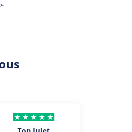
o-
n
nous
Top Julet