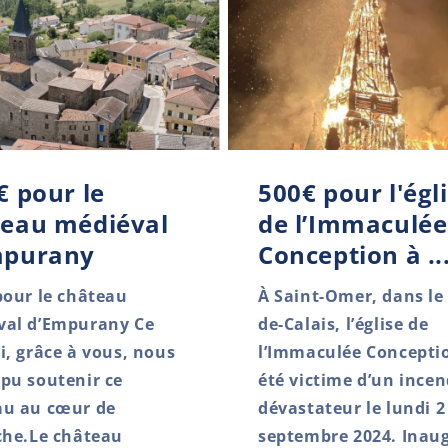
€ pour le
500€ pour l'égl
teau médiéval
de l’Immaculée
mpurany
Conception à ..
pour le château
À Saint-Omer, dans le
val d’Empurany Ce
de-Calais, l’église de
i, grâce à vous, nous
l’Immaculée Concepti
pu soutenir ce
été victime d’un incen
au au cœur de
dévastateur le lundi 2
che.Le château
septembre 2024. Inau