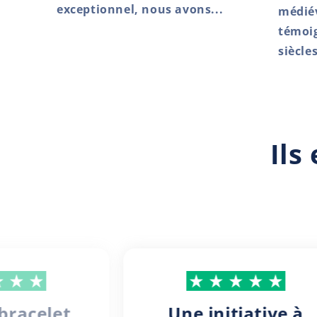
exceptionnel, nous avons...
médié
témoig
siècles
Ils
 bracelet
Une initiative à