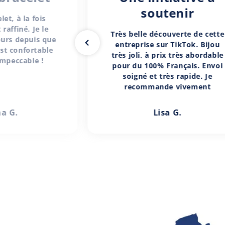
soutenir
let, à la fois
raffiné. Je le
Très belle découverte de cette
ours depuis que
entreprise sur TikTok. Bijou
 est confortable
très joli, à prix très abordable
impeccable !
pour du 100% Français. Envoi
soigné et très rapide. Je
recommande vivement
a G.
Lisa G.