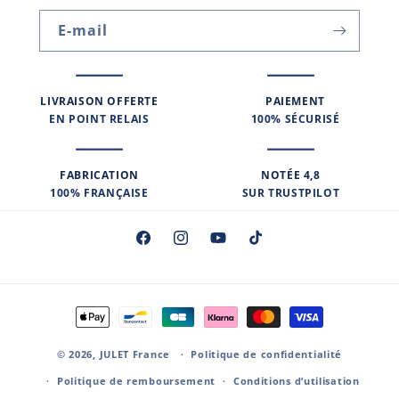
E-mail
LIVRAISON OFFERTE
PAIEMENT
EN POINT RELAIS
100% SÉCURISÉ
FABRICATION
NOTÉE 4,8
100% FRANÇAISE
SUR TRUSTPILOT
Facebook
Instagram
YouTube
TikTok
Moyens
de
© 2026,
JULET France
paiement
Politique de confidentialité
Politique de remboursement
Conditions d’utilisation