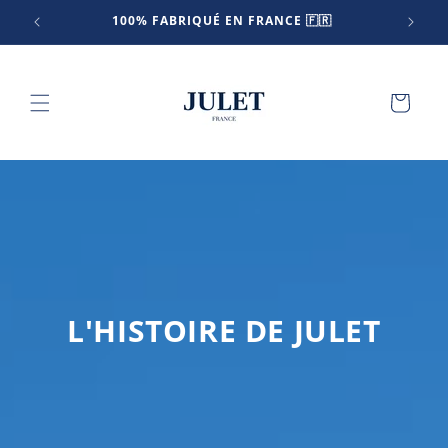
et
AIS
100% FABRIQUÉ EN FRANCE 🇫🇷
LI
passer
au
contenu
Panier
L'HISTOIRE DE JULET